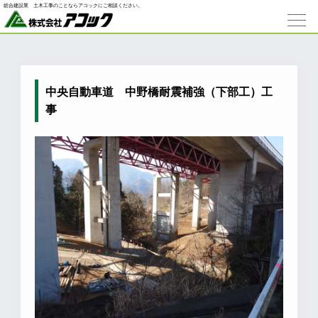
総合建設業 ⼟⽊⼯事のことならアコックにご相談ください。
中央自動車道 中野橋耐震補強（下部工）工
事