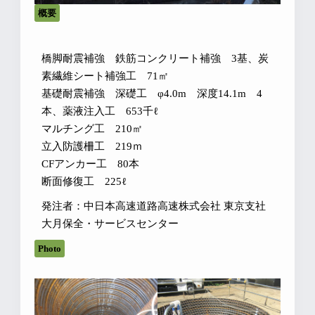
概要
橋脚耐震補強 鉄筋コンクリート補強 3基、炭
素繊維シート補強工 71㎡
基礎耐震補強 深礎工 φ4.0m 深度14.1m 4
本、薬液注入工 653千ℓ
マルチング工 210㎡
立入防護柵工 219ｍ
CFアンカー工 80本
断面修復工 225ℓ
発注者：中日本高速道路高速株式会社 東京支社
大月保全・サービスセンター
Photo