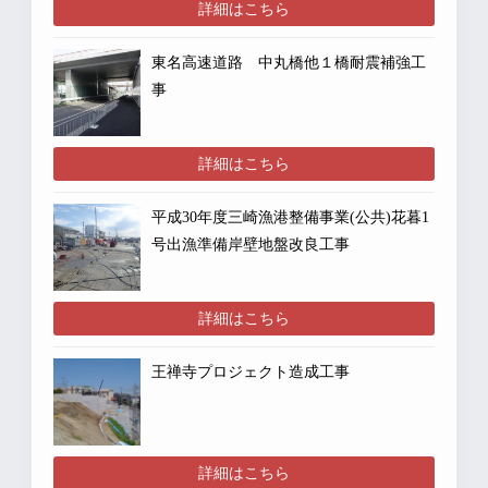
詳細はこちら
東名高速道路 中丸橋他１橋耐震補強工
事
詳細はこちら
平成30年度三崎漁港整備事業(公共)花暮1
号出漁準備岸壁地盤改良工事
詳細はこちら
王禅寺プロジェクト造成工事
詳細はこちら