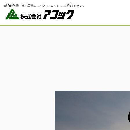
総合建設業 ⼟⽊⼯事のことならアコックにご相談ください。