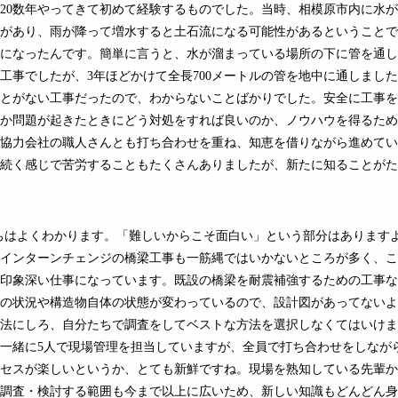
20数年やってきて初めて経験するものでした。当時、相模原市内に水
があり、雨が降って増水すると土石流になる可能性があるということで
になったんです。簡単に言うと、水が溜まっている場所の下に管を通し
工事でしたが、3年ほどかけて全長700メートルの管を地中に通しまし
とがない工事だったので、わからないことばかりでした。安全に工事を
か問題が起きたときにどう対処をすれば良いのか、ノウハウを得るため
協力会社の職人さんとも打ち合わせを重ね、知恵を借りながら進めてい
続く感じで苦労することもたくさんありましたが、新たに知ることがた
ちはよくわかります。「難しいからこそ面白い」という部分はあります
インターンチェンジの橋梁工事も一筋縄ではいかないところが多く、こ
印象深い仕事になっています。既設の橋梁を耐震補強するための工事な
の状況や構造物自体の状態が変わっているので、設計図があってないよ
法にしろ、自分たちで調査をしてベストな方法を選択しなくてはいけま
一緒に5人で現場管理を担当していますが、全員で打ち合わせをしなが
セスが楽しいというか、とても新鮮ですね。現場を熟知している先輩か
調査・検討する範囲も今まで以上に広いため、新しい知識もどんどん身