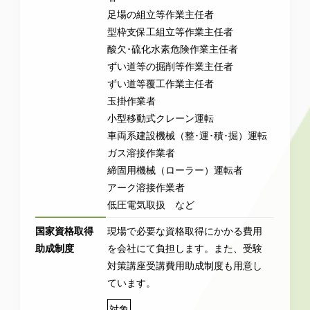
足場の組立等作業主任者
型枠支保工組立等作業主任者
酸欠･硫化水素危険作業主任者
ずい道等の掘削等作業主任者
ずい道等覆工作業主任者
玉掛作業者
小型移動式クレーン運転
車両系建設機械（整･運･積･掘）運転
ガス溶接作業者
締固用機械（ローラー）運転者
アーク溶接作業者
低圧電気取扱 など
国家資格取得
現場で必要な資格取得にかかる費用
助成制度
を会社にて負担します。また、受験
対策講座受講費用助成制度も用意し
ています。
対象