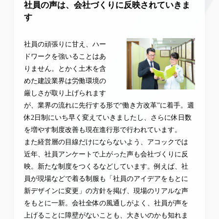
社員の声は、会社づくりに反映されていきま
す
社員の頑張りに甘え、ハー
ドワークを強いることはあ
りません。とかく土木を含
めた建設業界は労働環境の
厳しさが取り上げられます
が、業界の流れに先行する形で“働き方改革”に着手。週
休2日制にいち早く変えていきましたし、さらに休日数
を増やす制度改善も現在進行形で行われています。
また経営層の目線だけにならないよう、アコックでは
近年、社員アンケートで上がった声も会社づくりに反
映。新たな制度をつくるなどしています。例えば、社
員が現場などで着る制服も「社員のアイデアをもとに
新デザインに変更」の方針を掲げ、現場のリアルな声
をもとに一新。会社全体の風通しがよく、社員が声を
上げることに障壁がないことも、大きいのかも知れま