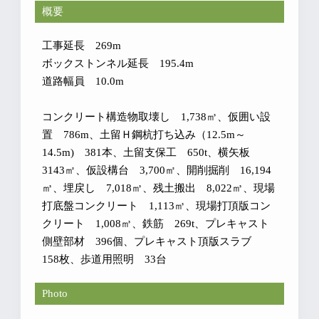
概要
工事延長 269m
ボックストンネル延長 195.4m
道路幅員 10.0m
コンクリート構造物取壊し 1,738㎥、仮囲い設
置 786m、土留Ｈ鋼杭打ち込み（12.5m～
14.5m) 381本、土留支保工 650t、横矢板
3143㎡、仮設構台 3,700㎡、開削掘削 16,194
㎥、埋戻し 7,018㎥、残土搬出 8,022㎥、現場
打底盤コンクリート 1,113㎥、現場打頂版コン
クリート 1,008㎥、鉄筋 269t、プレキャスト
側壁部材 396個、プレキャスト頂版スラブ
158枚、歩道用照明 33台
Photo