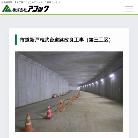
総合建設業 ⼟⽊⼯事のことならアコックにご相談ください。
市道新戸相武台道路改良工事（第三工区）