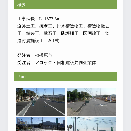
概要
工事延長 L=1373.3m
道路土工、擁壁工、排水構造物工、構造物撤去
工、舗装工、縁石工、防護柵工、区画線工、道
路付属施設工 各1式
発注者 相模原市
受注者 アコック・日相建設共同企業体
Photo