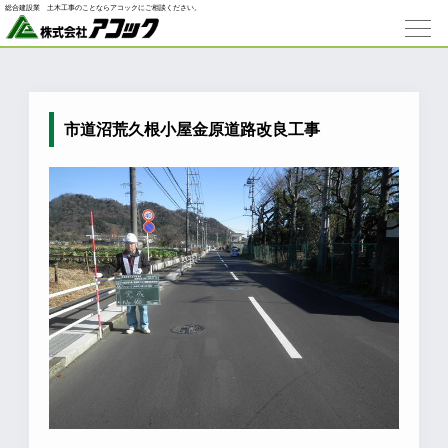
総合建設業 ⼟⽊⼯事のことならアコックにご相談ください。
市道沼荒久根小屋金原道路改良工事