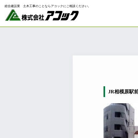
総合建設業 ⼟⽊⼯事のことならアコックにご相談ください。
JR相模原駅