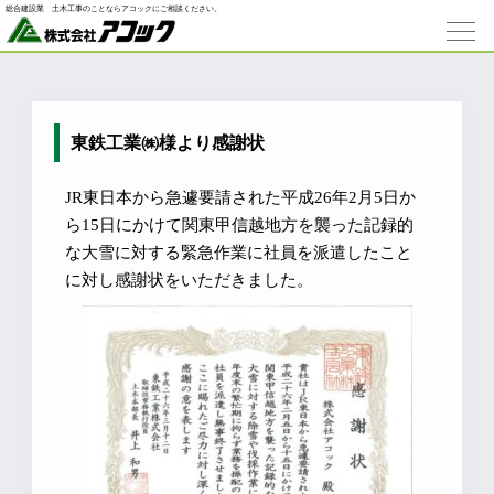
総合建設業 ⼟⽊⼯事のことならアコックにご相談ください。
東鉄工業㈱様より感謝状
JR東日本から急遽要請された平成26年2月5日か
ら15日にかけて関東甲信越地方を襲った記録的
な大雪に対する緊急作業に社員を派遣したこと
に対し感謝状をいただきました。