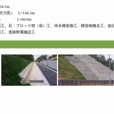
4.5m
竹川尻） L=144.5m
路 L=60.0m
面工、石・ブロック積（張）工、排水構造物工、構造物撤去工、仮
柵工、道路附属施設工