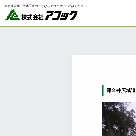
総合建設業 ⼟⽊⼯事のことならアコックにご相談ください。
津久井広域道