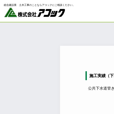
総合建設業 ⼟⽊⼯事のことならアコックにご相談ください。
施工実績（下
公共下水道管き