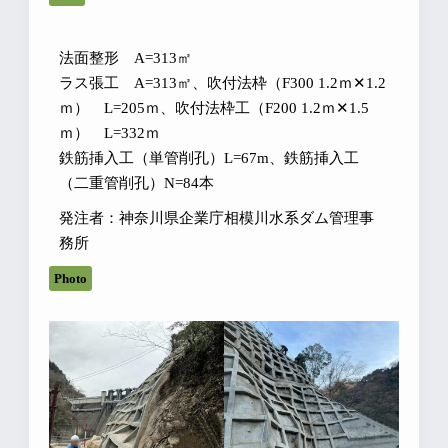
法面整形 A=313㎡
ラス張工 A=313㎡、吹付法枠（F300 1.2ｍ✕1.2
ｍ） L=205ｍ、吹付法枠工（F200 1.2ｍ✕1.5
ｍ） L=332ｍ
鉄筋挿入工（単管削孔）L=67m、鉄筋挿入工
（二重管削孔）N=84本
発注者：神奈川県企業庁相模川水系ダム管理事
務所
Photo