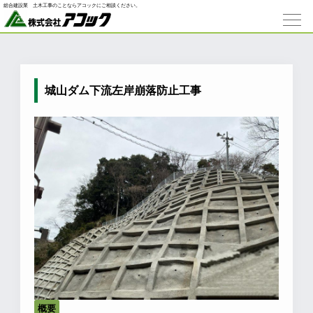
総合建設業 ⼟⽊⼯事のことならアコックにご相談ください。
城山ダム下流左岸崩落防止工事
概要