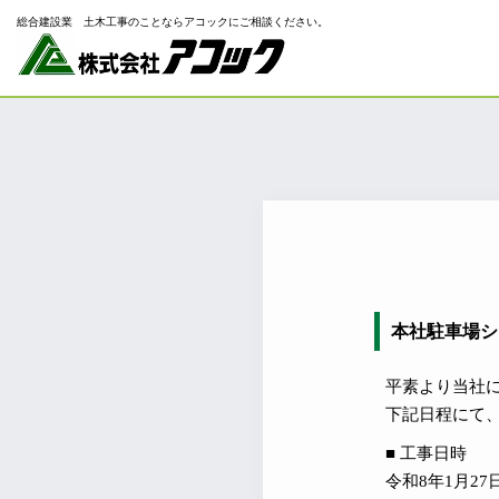
総合建設業 ⼟⽊⼯事のことならアコックにご相談ください。
本社駐車場シ
平素より当社
下記日程にて
■ 工事日時
令和8年1月27日