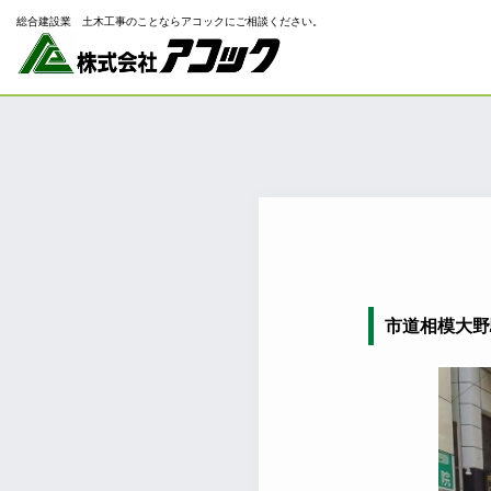
総合建設業 ⼟⽊⼯事のことならアコックにご相談ください。
市道相模大野