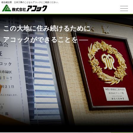
総合建設業 ⼟⽊⼯事のことならアコックにご相談ください。
この大地に住み続けるために
アコックができることを
─